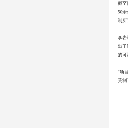
截至
50
制所
李岩
出了
的可
"项
受制