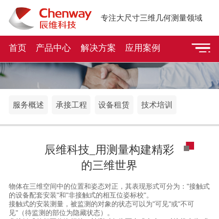
专注大尺寸三维几何测量领域
首页
产品中心
解决方案
应用案例
服务概述
承接工程
设备租赁
技术培训
辰维科技_用测量构建精彩
的三维世界
物体在三维空间中的位置和姿态对正，其表现形式可分为："接触式
的设备配套安装"和"非接触式的相互位姿标校"。
接触式的安装测量，被监测的对象的状态可以为"可见"或"不可
见"（待监测的部位为隐藏状态）。