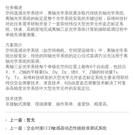
任务概述
空间遥感光学系统中，离轴光学系统逐步取代传统共轴光学系统。
离轴光学系统的标定是整个光学系统安装的关键过程；辰维科技针
对此任务需求研制开发了一套双经纬仪大型光学元件姿态标定系
统，快速、高精度地完成离轴三反光学系统计算机辅助装调过程中
单镜失调量测量。
方案简介
空间遥感光学系统（如空间相机、空间望远镜等）中，离轴光学系
统比较复杂，传统的同轴光学系统的定心仪式装调方法无法用于离
轴光学系统的装调。
离轴三反光学系统每个单镜在空间位置上都有6个自由度，包括沿
X、Y、Z轴的平移量Dx、Dy、Dz，绕X、Y、Z轴的转动量Tx、
Ty、Tz。辰维科技研发的大型光学元件姿态标定系统主要采用双经
纬仪交会测量技术、准直技术、6自由度姿态测量技术解决了对复
杂高精度光学系统中大型光学元件的安装定位。
技术优势
非接触式测量、现场测量、操作简单、速度快、精度高。
上一篇：暂无
上一篇：
交会对接CCD敏感器动态性能校准测试系统