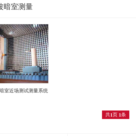
波暗室测量
暗室近场测试测量系统
共
页
条
1
1