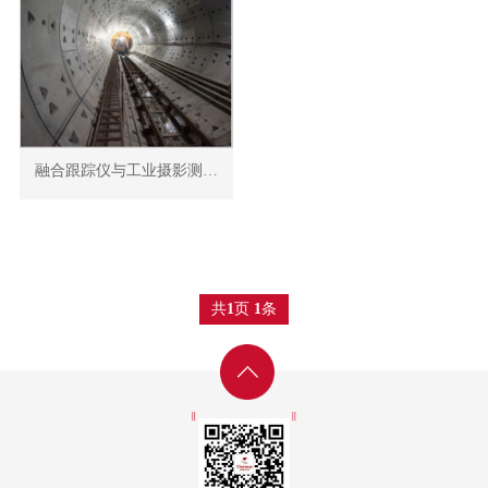
融合跟踪仪与工业摄影测量技术的盾构机体圆度直径检测
共
页
条
1
1