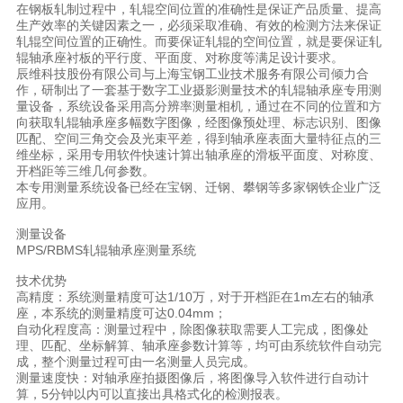
在钢板轧制过程中，轧辊空间位置的准确性是保证产品质量、提高
生产效率的关键因素之一，必须采取准确、有效的检测方法来保证
轧辊空间位置的正确性。而要保证轧辊的空间位置，就是要保证轧
辊轴承座衬板的平行度、平面度、对称度等满足设计要求。
辰维科技股份有限公司与上海宝钢工业技术服务有限公司倾力合
作，研制出了一套基于数字工业摄影测量技术的轧辊轴承座专用测
量设备，系统设备采用高分辨率测量相机，通过在不同的位置和方
向获取轧辊轴承座多幅数字图像，经图像预处理、标志识别、图像
匹配、空间三角交会及光束平差，得到轴承座表面大量特征点的三
维坐标，采用专用软件快速计算出轴承座的滑板平面度、对称度、
开档距等三维几何参数。
本专用测量系统设备已经在宝钢、迁钢、攀钢等多家钢铁企业广泛
应用。
测量设备
MPS/RBMS轧辊轴承座测量系统
技术优势
高精度：系统测量精度可达1/10万，对于开档距在1m左右的轴承
座，本系统的测量精度可达0.04mm；
自动化程度高：测量过程中，除图像获取需要人工完成，图像处
理、匹配、坐标解算、轴承座参数计算等，均可由系统软件自动完
成，整个测量过程可由一名测量人员完成。
测量速度快：对轴承座拍摄图像后，将图像导入软件进行自动计
算，5分钟以内可以直接出具格式化的检测报表。