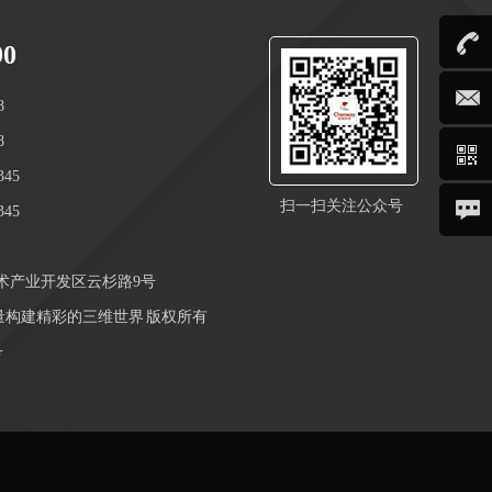
90
8
8
45
扫一扫关注公众号
45
术产业开发区云杉路9号
_用测量构建精彩的三维世界 版权所有
号