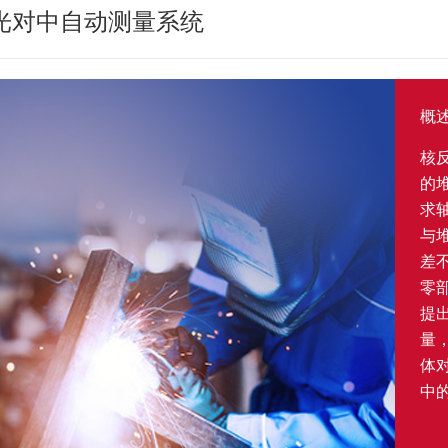
光对中自动测量系统
概
核
的
求轴
与
差不
零
提
量
体
中